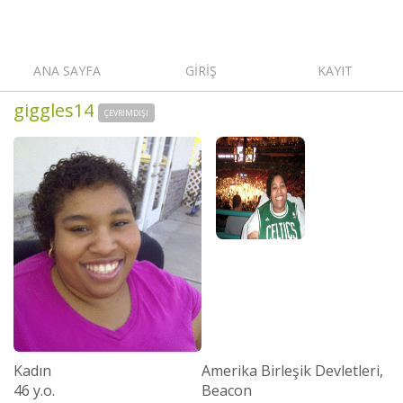
ANA SAYFA
GİRİŞ
KAYIT
giggles14
ÇEVRIMDIŞI
Kadın
Amerika Birleşik Devletleri,
46 y.o.
Beacon