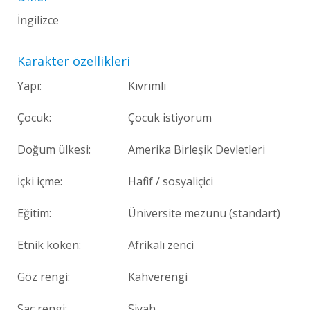
İngilizce
Karakter özellikleri
Yapı:
Kıvrımlı
Çocuk:
Çocuk istiyorum
Doğum ülkesi:
Amerika Birleşik Devletleri
İçki içme:
Hafif / sosyaliçici
Eğitim:
Üniversite mezunu (standart)
Etnik köken:
Afrikalı zenci
Göz rengi:
Kahverengi
Saç rengi:
Siyah