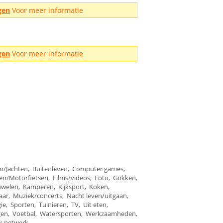
gen
Voor meer informatie
gen
Voor meer informatie
en/Jachten, Buitenleven, Computer games,
en/Motorfietsen, Films/videos, Foto, Gokken,
welen, Kamperen, Kijksport, Koken,
r, Muziek/concerts, Nacht leven/uitgaan,
ie, Sporten, Tuinieren, TV, Uit eten,
agen, Voetbal, Watersporten, Werkzaamheden,
jk netwerk