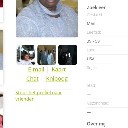
Zoek een
Geslacht
Man
Leeftijd:
39 - 59
Land:
+1
USA
|
Regio:
E-mail
Kaart
—
|
Chat
Knipoog
Stad:
Stuur het profiel naar
—
vrienden
Gezondheid:
—
Over mij