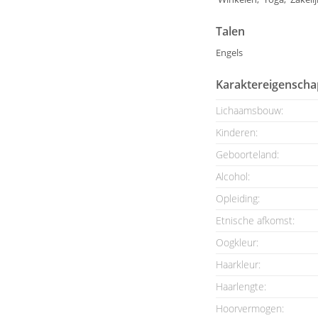
Talen
Engels
Karaktereigensch
Lichaamsbouw:
Kinderen:
Geboorteland:
Alcohol:
Opleiding:
Etnische afkomst:
Oogkleur:
Haarkleur:
Haarlengte:
Hoorvermogen: