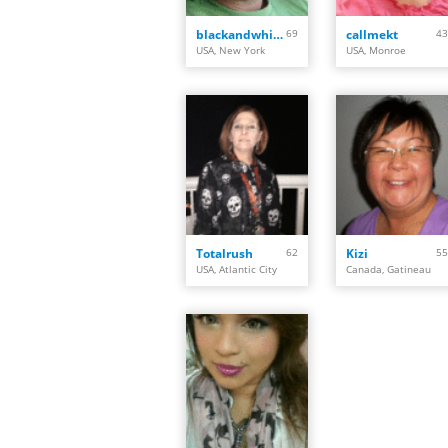
blackandwhite102
69
callmekt
43
USA, New York
USA, Monroe
Totalrush
62
Kizi
55
USA, Atlantic City
Canada, Gatineau