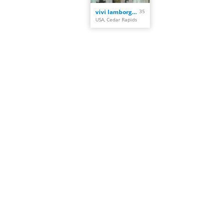
vivi lamborghini
35
USA, Cedar Rapids