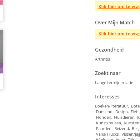
Klik hier om te vra
Over Mijn Match
Klik hier om te vra
Gezondheid
Arthritis
Zoekt naar
Lange termijn relatie
Interesses
Boeken/literatuur, Bot
Dansend, Design, Fiets
Honden, Huisdieren, Ju
Kunst/musea, Kunstenaa
Paarden, Reizend, Relig
Vans/Trucks, Vissen/j
Winkelen, Yoga, Zakeli